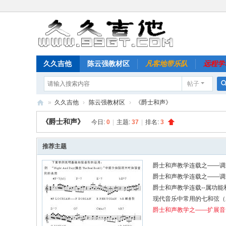
久久吉他
陈云强教材区
凡客地带乐队
远程学
帖子
»
久久吉他
›
陈云强教材区
›
《爵士和声》
-
《爵士和声》
今日:
0
|
主题:
37
|
排名:
3
久
久
推荐主题
吉
爵士和声教学连载之——调
他
爵士和声教学连载之——调
爵士和声教学连载--属功能
网
现代音乐中常用的七和弦（
爵士和声教学之——扩展音