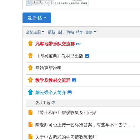
1
2
3
4
5
发新帖
全部主题
最新
热门
热帖
精华
更多
凡客地带乐队交流群
《即兴宝典》教材已出版
网站更新说明
教学及教材交流群
陈云强个人简介
版块主题
《爵士和声》错误收集及纠正贴
陈老师可否上传一套标准答案，有些学不下去了......
关于中古调式的学习请教陈老师