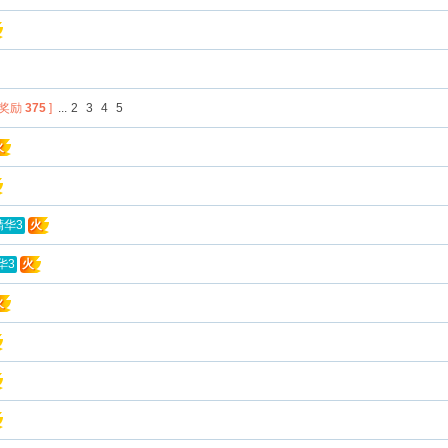
帖奖励
375
]
...
2
3
4
5
火
精华3
火
华3
火
火