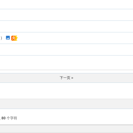
一）
火
下一页 »
入
80
个字符