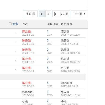
返 回
1
2
/ 2 页
下一页
新窗
作者
回复/查看
最后发表
陈云强
1
陈云强
2024-8-10
2144
2025-7-28 10:06
隐
藏
陈云强
0
陈云强
置
2024-8-10
3897
2025-2-4 22:11
顶
隐
帖
藏
陈云强
0
陈云强
置
2024-8-10
2641
2024-8-10 02:58
顶
隐
帖
藏
陈云强
0
陈云强
置
2024-8-10
2355
2024-8-10 02:39
顶
隐
帖
藏
陈云强
4
范玉龙
置
2012-6-14
6891
2016-5-29 22:10
顶
隐
帖
藏
置
顶
陈云强
4
xiaooudi
帖
2013-3-25
6222
2017-6-2 16:12
xiaooudi
1
陈云强
2017-5-31
2740
2017-5-31 18:46
小毛
2
小毛
2017-3-5
2827
2017-3-6 22:39