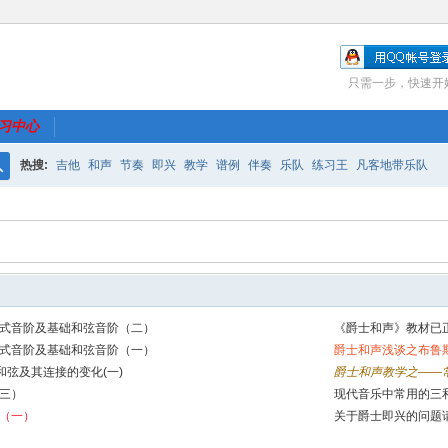
只需一步，快速开
习中心
热搜:
吉他
和声
节奏
即兴
教学
谱例
伴奏
乐队
练习王
凡客地带乐队
搜
索
式音阶及基础和弦音阶（二）
《爵士和声》教材已
式音阶及基础和弦音阶（一）
爵士和声浅谈之布鲁
和弦及其连接的变化(一)
爵士和声教学之——
三）
现代音乐中常用的三
（一）
关于爵士即兴的问题