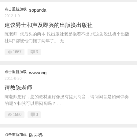
点击重新加载
sopanda
2012-1-9
建议爵士和声及即兴的出版换出版社
陈老师, 您后头的两本书,出版社老是拖着不出,您这边没法换个出版
社吗?都被他们拖了两年了。 无 ...
1667
3
点击重新加载
wwwong
2011-6-20
请教陈老师
陈老师您好，您的教材里好像没有提到闷音，请问闷音是如何弹奏
的呢？扫弦可以用闷音吗？ ...
1580
3
点击重新加载
陈云强